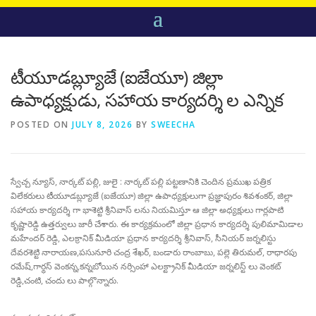
టీయూడబ్ల్యూజే (ఐజేయూ) జిల్లా
ఉపాధ్యక్షుడు, సహాయ కార్యదర్శి ల ఎన్నిక
POSTED ON
JULY 8, 2026
BY
SWEECHA
స్వేచ్చ న్యూస్, నార్కట్ పల్లి, జులై : నార్కట్ పల్లి పట్టణానికి చెందిన ప్రముఖ పత్రిక
విలేకరులు టీయూడబ్ల్యూజే (ఐజేయూ) జిల్లా ఉపాధ్యక్షులుగా ప్రజ్ఞాపురం శివశంకర్, జిల్లా
సహాయ కార్యదర్శి గా భాశెట్టి శ్రీనివాస్ లను నియమిస్తూ ఆ జిల్లా అధ్యక్షులు గార్లపాటి
కృష్ణారెడ్డి ఉత్తర్వులు జారీ చేశారు. ఈ కార్యక్రమంలో జిల్లా ప్రధాన కార్యదర్శి పులిమామిడాల
మహేందర్ రెడ్డి, ఎలక్రానిక్ మీడియా ప్రధాన కార్యదర్శి శ్రీనివాస్, సీనియర్ జర్నలిస్టు
దేవరశెట్టి నారాయణ,పసునూరి చంద్ర శేఖర్, బండారు రాంబాబు, పల్లె తిరుమల్, రాధారపు
రమేష్,గార్థస్ వెంకన్న,కన్నబోయిన నర్సింహా ఎలక్ట్రానిక్ మీడియా జర్నలిస్ట్ లు వెంకట్
రెడ్డి,చంటి, చందు లు పాల్గొన్నారు.