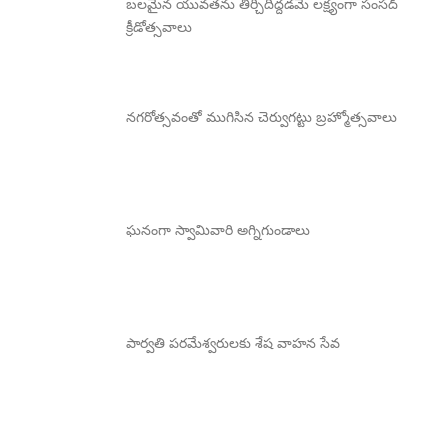
బలమైన యువతను తీర్చిదిద్దడమే లక్ష్యంగా సంసద్
క్రీడోత్సవాలు
నగరోత్సవంతో ముగిసిన చెర్వుగట్టు బ్రహ్మోత్సవాలు
ఘనంగా స్వామివారి అగ్నిగుండాలు
పార్వతి పరమేశ్వరులకు శేష వాహన సేవ