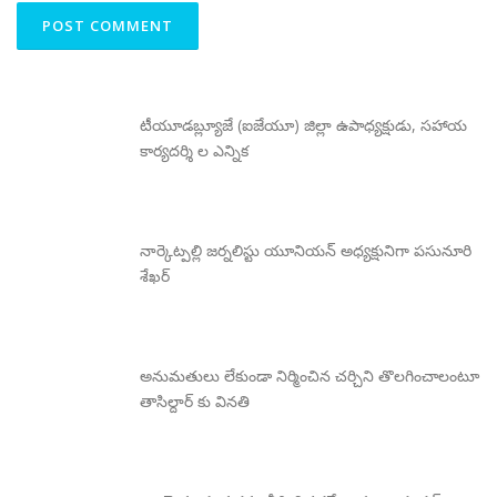
టీయూడబ్ల్యూజే (ఐజేయూ) జిల్లా ఉపాధ్యక్షుడు, సహాయ
కార్యదర్శి ల ఎన్నిక
నార్కెట్పల్లి జర్నలిస్టు యూనియన్ అధ్యక్షునిగా పసునూరి
శేఖర్
అనుమతులు లేకుండా నిర్మించిన చర్చిని తొలగించాలంటూ
తాసిల్దార్ కు వినతి