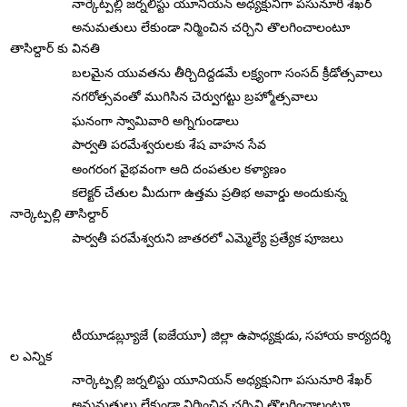
నార్కెట్పల్లి జర్నలిస్టు యూనియన్ అధ్యక్షునిగా పసునూరి శేఖర్
అనుమతులు లేకుండా నిర్మించిన చర్చిని తొలగించాలంటూ
తాసిల్దార్ కు వినతి
బలమైన యువతను తీర్చిదిద్దడమే లక్ష్యంగా సంసద్ క్రీడోత్సవాలు
నగరోత్సవంతో ముగిసిన చెర్వుగట్టు బ్రహ్మోత్సవాలు
ఘనంగా స్వామివారి అగ్నిగుండాలు
పార్వతి పరమేశ్వరులకు శేష వాహన సేవ
అంగరంగ వైభవంగా ఆది దంపతుల కళ్యాణం
కలెక్టర్ చేతుల మీదుగా ఉత్తమ ప్రతిభ అవార్డు అందుకున్న
నార్కెట్పల్లి తాసిల్దార్
పార్వతీ పరమేశ్వరుని జాతరలో ఎమ్మెల్యే ప్రత్యేక పూజలు
టీయూడబ్ల్యూజే (ఐజేయూ) జిల్లా ఉపాధ్యక్షుడు, సహాయ కార్యదర్శి
ల ఎన్నిక
నార్కెట్పల్లి జర్నలిస్టు యూనియన్ అధ్యక్షునిగా పసునూరి శేఖర్
అనుమతులు లేకుండా నిర్మించిన చర్చిని తొలగించాలంటూ