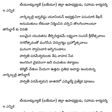
టీయూడబ్ల్యూజే (ఐజేయూ) జిల్లా ఉపాధ్యక్షుడు, సహాయ కార్యదర్శి
ల ఎన్నిక
నార్కెట్పల్లి జర్నలిస్టు యూనియన్ అధ్యక్షునిగా పసునూరి శేఖర్
అనుమతులు లేకుండా నిర్మించిన చర్చిని తొలగించాలంటూ
తాసిల్దార్ కు వినతి
బలమైన యువతను తీర్చిదిద్దడమే లక్ష్యంగా సంసద్ క్రీడోత్సవాలు
నగరోత్సవంతో ముగిసిన చెర్వుగట్టు బ్రహ్మోత్సవాలు
ఘనంగా స్వామివారి అగ్నిగుండాలు
పార్వతి పరమేశ్వరులకు శేష వాహన సేవ
అంగరంగ వైభవంగా ఆది దంపతుల కళ్యాణం
కలెక్టర్ చేతుల మీదుగా ఉత్తమ ప్రతిభ అవార్డు అందుకున్న
నార్కెట్పల్లి తాసిల్దార్
పార్వతీ పరమేశ్వరుని జాతరలో ఎమ్మెల్యే ప్రత్యేక పూజలు
టీయూడబ్ల్యూజే (ఐజేయూ) జిల్లా ఉపాధ్యక్షుడు, సహాయ కార్యదర్శి
ల ఎన్నిక