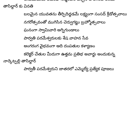
తాసిల్దార్ కు వినతి
బలమైన యువతను తీర్చిదిద్దడమే లక్ష్యంగా సంసద్ క్రీడోత్సవాలు
నగరోత్సవంతో ముగిసిన చెర్వుగట్టు బ్రహ్మోత్సవాలు
ఘనంగా స్వామివారి అగ్నిగుండాలు
పార్వతి పరమేశ్వరులకు శేష వాహన సేవ
అంగరంగ వైభవంగా ఆది దంపతుల కళ్యాణం
కలెక్టర్ చేతుల మీదుగా ఉత్తమ ప్రతిభ అవార్డు అందుకున్న
నార్కెట్పల్లి తాసిల్దార్
పార్వతీ పరమేశ్వరుని జాతరలో ఎమ్మెల్యే ప్రత్యేక పూజలు