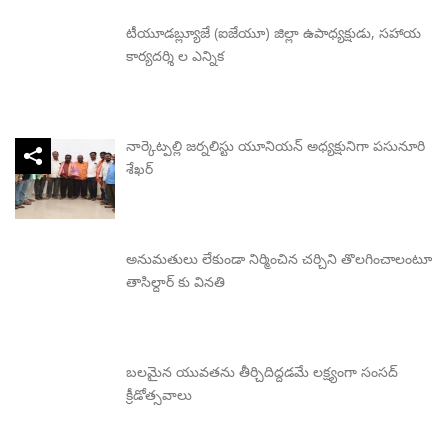
టీయూడబ్ల్యూజే (ఐజేయూ) జిల్లా ఉపాధ్యక్షుడు, సహాయ
కార్యదర్శి ల ఎన్నిక
నార్కెట్పల్లి జర్నలిస్టు యూనియన్ అధ్యక్షునిగా పసునూరి
శేఖర్
అనుమతులు లేకుండా నిర్మించిన చర్చిని తొలగించాలంటూ
తాసిల్దార్ కు వినతి
బలమైన యువతను తీర్చిదిద్దడమే లక్ష్యంగా సంసద్
క్రీడోత్సవాలు