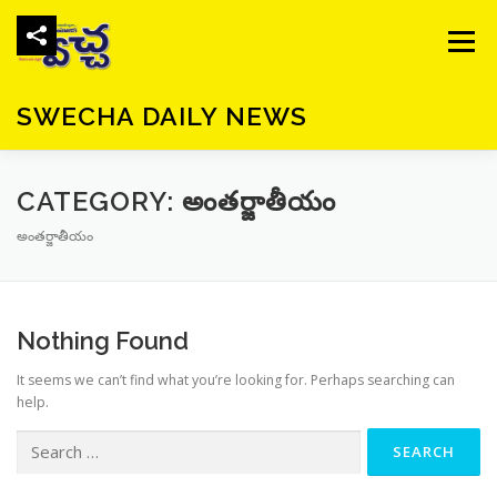
Skip
to
Menu
content
SWECHA DAILY NEWS
CATEGORY:
అంతర్జాతీయం
అంతర్జాతీయం
Nothing Found
It seems we can’t find what you’re looking for. Perhaps searching can
help.
Search
for: