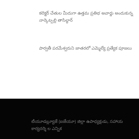
కలెక్టర్ చేతుల మీదుగా ఉత్తమ ప్రతిభ అవార్డు అందుకున్న
నార్కెట్పల్లి తాసిల్దార్
పార్వతీ పరమేశ్వరుని జాతరలో ఎమ్మెల్యే ప్రత్యేక పూజలు
టీయూడబ్ల్యూజే (ఐజేయూ) జిల్లా ఉపాధ్యక్షుడు, సహాయ
కార్యదర్శి ల ఎన్నిక