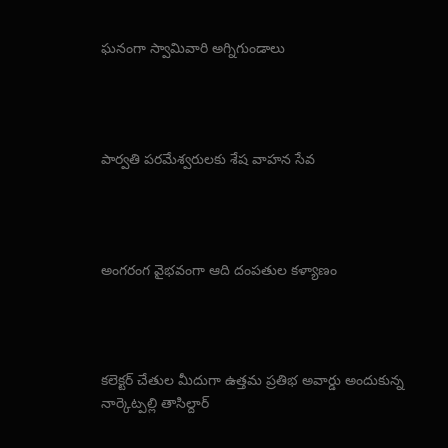
ఘనంగా స్వామివారి అగ్నిగుండాలు
పార్వతి పరమేశ్వరులకు శేష వాహన సేవ
అంగరంగ వైభవంగా ఆది దంపతుల కళ్యాణం
కలెక్టర్ చేతుల మీదుగా ఉత్తమ ప్రతిభ అవార్డు అందుకున్న
నార్కెట్పల్లి తాసిల్దార్