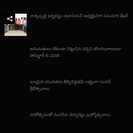
నార్కెట్పల్లి జర్నలిస్టు యూనియన్ అధ్యక్షునిగా పసునూరి శేఖర్
అనుమతులు లేకుండా నిర్మించిన చర్చిని తొలగించాలంటూ
తాసిల్దార్ కు వినతి
బలమైన యువతను తీర్చిదిద్దడమే లక్ష్యంగా సంసద్
క్రీడోత్సవాలు
నగరోత్సవంతో ముగిసిన చెర్వుగట్టు బ్రహ్మోత్సవాలు