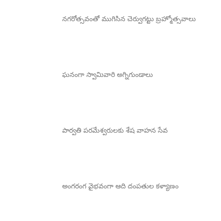
నగరోత్సవంతో ముగిసిన చెర్వుగట్టు బ్రహ్మోత్సవాలు
ఘనంగా స్వామివారి అగ్నిగుండాలు
పార్వతి పరమేశ్వరులకు శేష వాహన సేవ
అంగరంగ వైభవంగా ఆది దంపతుల కళ్యాణం