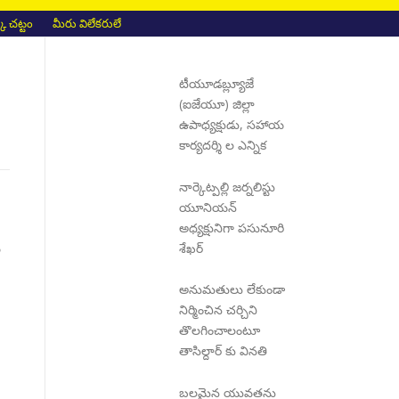
 చట్టం
మీరు విలేకరులే
టీయూడబ్ల్యూజే
(ఐజేయూ) జిల్లా
ఉపాధ్యక్షుడు, సహాయ
కార్యదర్శి ల ఎన్నిక
నార్కెట్పల్లి జర్నలిస్టు
యూనియన్
అధ్యక్షునిగా పసునూరి
శేఖర్
ై
అనుమతులు లేకుండా
నిర్మించిన చర్చిని
తొలగించాలంటూ
తాసిల్దార్ కు వినతి
బలమైన యువతను