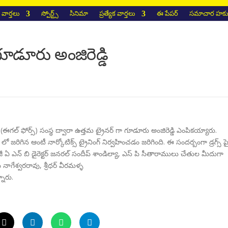
వార్తలు
స్పోర్ట్స్
సినిమా
ప్రత్యేక వార్తలు
ఈ పేపర్
సమాచార హక్కు
గూడూరు అంజిరెడ్డి
యూరో (ఈగల్ ఫోర్స్) సంస్థ ద్వారా ఉత్తమ ట్రైనర్ గా గూడూరు అంజిరెడ్డి ఎంపికయ్యారు.
 జరిగిన ఆంటీ నార్కోటిక్స్ ట్రైనింగ్ నిర్వహించడం జరిగింది. ఈ సందర్బంగా డ్రగ్స్ ప
ఏ ఎన్ బి డైరెక్టర్ జనరల్ సందీప్ శాండిల్యా, ఎస్ పి సీతారాములు చేతుల మీదుగా
నాగేశ్వరరావు, శ్రీధర్ వీరమళ్ళ
నారు.