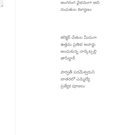
అంగరంగ వైభవంగా ఆది
దంపతుల కళ్యాణం
కలెక్టర్ చేతుల మీదుగా
ఉత్తమ ప్రతిభ అవార్డు
అందుకున్న నార్కెట్పల్లి
తాసిల్దార్
పార్వతీ పరమేశ్వరుని
జాతరలో ఎమ్మెల్యే
ప్రత్యేక పూజలు