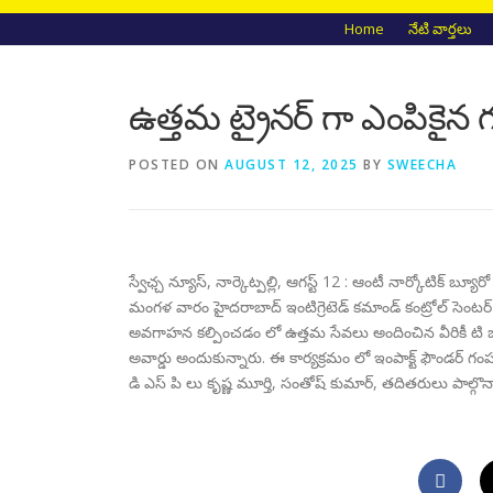
Home
నేటి వార్తలు
ఉత్తమ ట్రైనర్ గా ఎంపికైన 
POSTED ON
AUGUST 12, 2025
BY
SWEECHA
స్వేఛ్చ న్యూస్, నార్కెట్పల్లి, ఆగస్ట్ 12 : ఆంటీ నార్కోటిక్ బ్
మంగళ వారం హైదరాబాద్ ఇంటిగ్రెటెడ్ కమాండ్ కంట్రోల్ సెంటర్ లో
అవగాహన కల్పించడం లో ఉత్తమ సేవలు అందించిన వీరికీ టి జీ 
అవార్డు అందుకున్నారు. ఈ కార్యక్రమం లో ఇంపాక్ట్ ఫౌండర్ గంప 
డి ఎస్ పి లు కృష్ణ మూర్తి, సంతోష్ కుమార్, తదితరులు పాల్గొన్