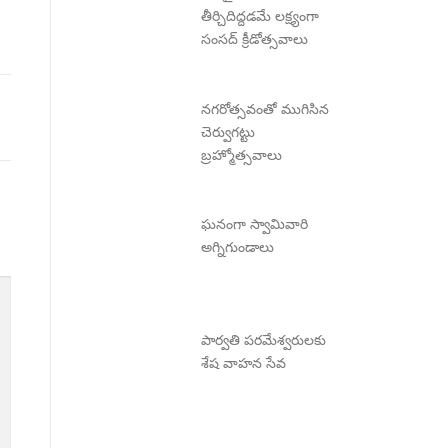
తీర్చిదిద్దడమే లక్ష్యంగా
సంసద్ క్రీడోత్సవాలు
నగరోత్సవంతో ముగిసిన
చెర్వుగట్టు
బ్రహ్మోత్సవాలు
ఘనంగా స్వామివారి
అగ్నిగుండాలు
పార్వతి పరమేశ్వరులకు
శేష వాహన సేవ