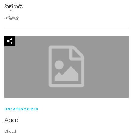
నల్గొండ
నార్కెట్పల్లి
UNCATEGORIZED
Abcd
Dhdgd