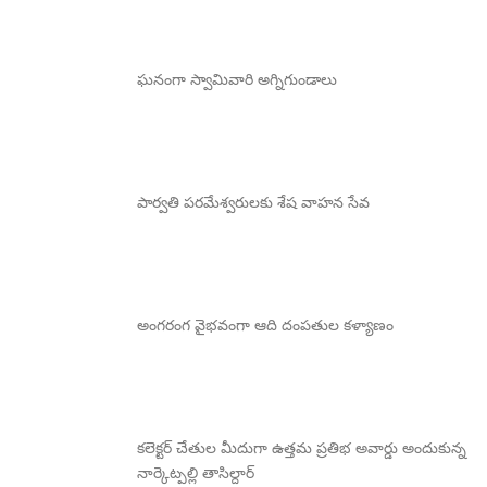
ఘనంగా స్వామివారి అగ్నిగుండాలు
పార్వతి పరమేశ్వరులకు శేష వాహన సేవ
అంగరంగ వైభవంగా ఆది దంపతుల కళ్యాణం
కలెక్టర్ చేతుల మీదుగా ఉత్తమ ప్రతిభ అవార్డు అందుకున్న
నార్కెట్పల్లి తాసిల్దార్