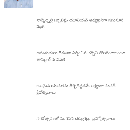
నార్కెట్పల్లి జర్నలిస్టు యూనియన్ అధ్యక్షునిగా పసునూరి
శేఖర్
అనుమతులు లేకుండా నిర్మించిన చర్చిని తొలగించాలంటూ
తాసిల్దార్ కు వినతి
బలమైన యువతను తీర్చిదిద్దడమే లక్ష్యంగా సంసద్
క్రీడోత్సవాలు
నగరోత్సవంతో ముగిసిన చెర్వుగట్టు బ్రహ్మోత్సవాలు