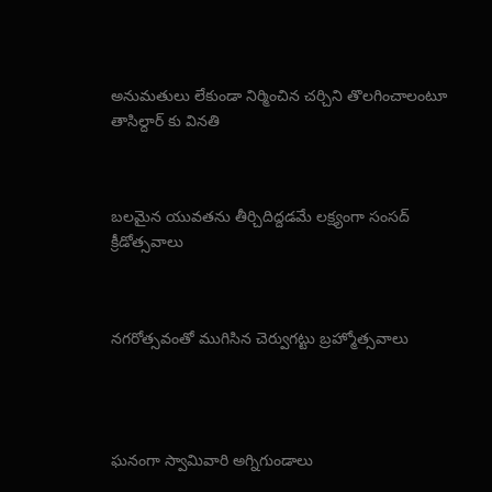
అనుమతులు లేకుండా నిర్మించిన చర్చిని తొలగించాలంటూ
తాసిల్దార్ కు వినతి
బలమైన యువతను తీర్చిదిద్దడమే లక్ష్యంగా సంసద్
క్రీడోత్సవాలు
నగరోత్సవంతో ముగిసిన చెర్వుగట్టు బ్రహ్మోత్సవాలు
ఘనంగా స్వామివారి అగ్నిగుండాలు