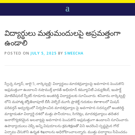
విద్యార్థులు మత్తుమందులపై అప్రమత్తంగా
ఉండాలి
POSTED ON
JULY 5, 2025
BY
SWEECHA
స్వేచ్ఛ న్యూస్, జులై 5, నార్కెట్పల్లి: విద్యార్థులు మాదకద్రవ్యాలపై అవగాహన పెంచుకొని
అప్రమత్తంగా ఉండాలని నషాముక్త్ భారత్ అభియాన్ కమ్యూనిటీ ఎడ్యుకేటర్, ఇంపాక్ట్
మోటివేషనల్ స్పీకర్ గూడూరు అంజిరెడ్డి విద్యార్థులకు సూచించారు. శనివారం నార్కెట్పల్లి
లోని మహాత్మ జ్యోతిబాపూలే బీసీ వెల్ఫేర్ మూసి ప్రాజెక్ట్ గురుకుల కళాశాలలో మిషన్
పరివర్తన్ ఆధ్వర్యంలో నిర్వహించిన మాదకద్రవ్యాల పై అవగాహన సదస్సులో అంజిరెడ్డి
మాట్లాడుతూ విద్యార్థి దశలో మత్తు పానీయాలు, సిగరెట్లు, మాదకద్రవ్యాలు తదితర
అనారోగ్యకరమైన అలవాట్లపై అవగాహన పెంచుకొని అప్రమత్తంగా ఉండాలని సూచించారు.
ఉపాధ్యాయులు చెప్పే అన్ని విషయాలను క్రమశిక్షణతో విని ఆచరించి స్పష్టమైన గోల్
ఏర్పాటు చేసుకొని ఉన్నత శిఖరాలను అధిరోహించాలన్నారు. ముత్తు పదార్థాలు సేవించడం