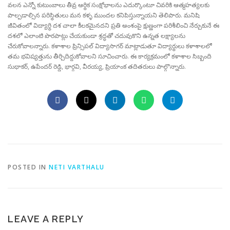
వలన ఎన్నో కుటుంబాలు తీవ్ర ఆర్థిక సంక్షోభాలను ఎదుర్కొంటూ చివరికి ఆత్మహత్యలకు
పాల్పడాల్సిన పరిస్థితులు మన కళ్ళ ముందల కనిపిస్తున్నాయని తెలిపారు. మనిషి
జీవితంలో విద్యార్థి దశ చాలా కీలకమైనదని ప్రతి అంశంపై క్షుణ్ణంగా పరిశీలించి నేర్చుకునే ఈ
దశలో ఎలాంటి పొరపాట్లు చేయకుండా శ్రద్ధతో చదువుకొని ఉన్నత లక్ష్యాలను
చేరుకోవాలన్నారు. కళాశాల ప్రిన్సిపల్ విద్యాసాగర్ మాట్లాడుతూ విద్యార్థులు కళాశాలలో
తమ భవిష్యత్తును తీర్చిదిద్దుకోవాలని సూచించారు. ఈ కార్యక్రమంలో కళాశాల సిబ్బంది
సుధాకర్, ఉపేందర్ రెడ్డి, భార్గవి, వీరయ్య, ప్రియాంక తదితరులు పాల్గొన్నారు.
POSTED IN
NETI VARTHALU
LEAVE A REPLY