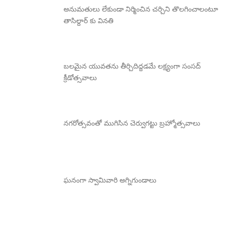
అనుమతులు లేకుండా నిర్మించిన చర్చిని తొలగించాలంటూ
తాసిల్దార్ కు వినతి
బలమైన యువతను తీర్చిదిద్దడమే లక్ష్యంగా సంసద్
క్రీడోత్సవాలు
నగరోత్సవంతో ముగిసిన చెర్వుగట్టు బ్రహ్మోత్సవాలు
ఘనంగా స్వామివారి అగ్నిగుండాలు