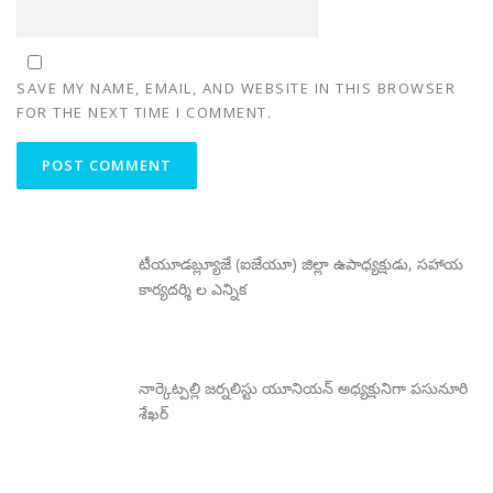
SAVE MY NAME, EMAIL, AND WEBSITE IN THIS BROWSER
FOR THE NEXT TIME I COMMENT.
టీయూడబ్ల్యూజే (ఐజేయూ) జిల్లా ఉపాధ్యక్షుడు, సహాయ
కార్యదర్శి ల ఎన్నిక
నార్కెట్పల్లి జర్నలిస్టు యూనియన్ అధ్యక్షునిగా పసునూరి
శేఖర్