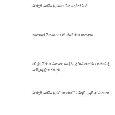
పార్వతి పరమేశ్వరులకు శేష వాహన సేవ
అంగరంగ వైభవంగా ఆది దంపతుల కళ్యాణం
కలెక్టర్ చేతుల మీదుగా ఉత్తమ ప్రతిభ అవార్డు అందుకున్న
నార్కెట్పల్లి తాసిల్దార్
పార్వతీ పరమేశ్వరుని జాతరలో ఎమ్మెల్యే ప్రత్యేక పూజలు