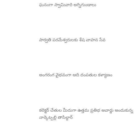
ఘనంగా స్వామివారి అగ్నిగుండాలు
పార్వతి పరమేశ్వరులకు శేష వాహన సేవ
అంగరంగ వైభవంగా ఆది దంపతుల కళ్యాణం
కలెక్టర్ చేతుల మీదుగా ఉత్తమ ప్రతిభ అవార్డు అందుకున్న
నార్కెట్పల్లి తాసిల్దార్