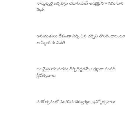
నార్కెట్పల్లి జర్నలిస్టు యూనియన్ అధ్యక్షునిగా పసునూరి
శేఖర్
అనుమతులు లేకుండా నిర్మించిన చర్చిని తొలగించాలంటూ
తాసిల్దార్ కు వినతి
బలమైన యువతను తీర్చిదిద్దడమే లక్ష్యంగా సంసద్
క్రీడోత్సవాలు
నగరోత్సవంతో ముగిసిన చెర్వుగట్టు బ్రహ్మోత్సవాలు