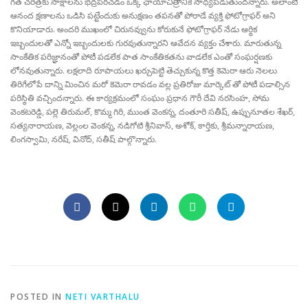
గత చరిత్రకు సాక్షాలను భద్రపరచడం ఒక్క ఛాయాచిత్రానికే సాధ్యపడుతుందన్నారు. అలాంటి
ఆనంద క్షణాలను ఒడిసి పట్టేందుకు అనుక్షణం తపనతో పోరాడే వ్యక్తి ఫోటోగ్రాఫర్ అని
కొనియాడారు. అందరి ముఖంలో చిరునవ్వును కోరుకునే ఫోటోగ్రాఫర్ నేడు ఆర్థిక
ఇబ్బందులతో ఎన్నో ఇబ్బందులకు గురవుతున్నారని ఆవేదన వ్యక్తం చేశారు. మారుతున్న
సాంకేతిక పరిజ్ఞానంతో పోటీ పడలేక పాత సాంకేతికతను వాడలేక ఎంతో సంఘర్షణకు
లోనవుతున్నారు. లక్షలాది రూపాయలు ఖర్చుపెట్టి తెచ్చుకున్న కొత్త కెమెరా ఆరు నెలలు
తిరిగేలోపే దాన్ని మించిన మరో కెమెరా రావడం వల్ల ప్రతిరోజు మార్కెట్ తో పోటీ పడాల్సిన
పరిస్థితి వచ్చిందన్నారు. ఈ కార్యక్రమంలో సంఘం ప్రధాన గౌరీ దేవి నరసింహ, సోమ
వెంకటరెడ్డి, పల్లె తిరుమల్, కొమ్మ గిరి, ముంత వెంకన్న, దంతూరి సతీష్, ఉప్పునూతల శేఖర్,
సత్యనారాయణ, వెల్లంల వెంకన్న, నడిగోటి శ్రీనివాస్, అశోక్, కార్తికు, శ్రీమన్నారాయణ,
లింగస్వామి, నరేష్, వినోద్, సతీష్ పాల్గొన్నారు.
POSTED IN
NETI VARTHALU