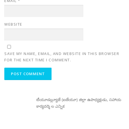
EMAIL
*
WEBSITE
SAVE MY NAME, EMAIL, AND WEBSITE IN THIS BROWSER
FOR THE NEXT TIME I COMMENT.
టీయూడబ్ల్యూజే (ఐజేయూ) జిల్లా ఉపాధ్యక్షుడు, సహాయ
కార్యదర్శి ల ఎన్నిక