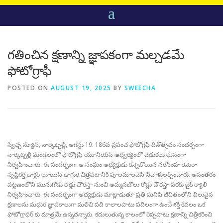
గతించిన క్షణాన్ని జ్ఞాపకంగా మల్చడమే
ఫోటోగ్రాఫీ
POSTED ON
AUGUST 19, 2025
BY
SWEECHA
స్వేచ్ఛ న్యూస్, నార్కెట్పల్లి, ఆగస్టు 19: 186వ ప్రపంచ ఫోటోగ్రఫీ దినోత్సవం సందర్భంగా
నార్కెట్పల్లి మండలంలో ఫోటోగ్రఫీ యూనియన్ ఆధ్వర్యంలో వేడుకలు ఘనంగా
నిర్వహించారు. ఈ సందర్భంగా ఆ సంఘం అధ్యక్షుడు కన్నెబోయిన నరసింహ కెమెరా
సృష్టికర్త డాక్టర్ లూయిస్ డాగురె చిత్రపటానికి పూలమాలవేసి నివాళులర్పించారు. అనంతరం
పట్టణంలోని మునుగోడు రోడ్డు చౌరస్తా నుంచి అమ్మనబోలు రోడ్డు చౌరస్తా వరకు బైక్ ర్యాలీ
నిర్వహించారు. ఈ సందర్భంగా అధ్యక్షుడు మాట్లాడుతూ ప్రతి మనిషి జీవితంలోని విలువైన
క్షణాలను మధుర జ్ఞాపకాలుగా మలిచి పది కాలాలపాటు పదిలంగా ఉంచే శక్తి కేవలం ఒక
ఫోటోగ్రాఫర్ కు మాత్రమే ఉన్నదన్నారు. కదులుతున్న కాలంలో రెప్పపాటు క్షణాన్ని చిత్రీకరించి