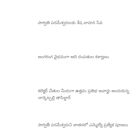
పార్వతి పరమేశ్వరులకు శేష వాహన సేవ
అంగరంగ వైభవంగా ఆది దంపతుల కళ్యాణం
కలెక్టర్ చేతుల మీదుగా ఉత్తమ ప్రతిభ అవార్డు అందుకున్న
నార్కెట్పల్లి తాసిల్దార్
పార్వతీ పరమేశ్వరుని జాతరలో ఎమ్మెల్యే ప్రత్యేక పూజలు