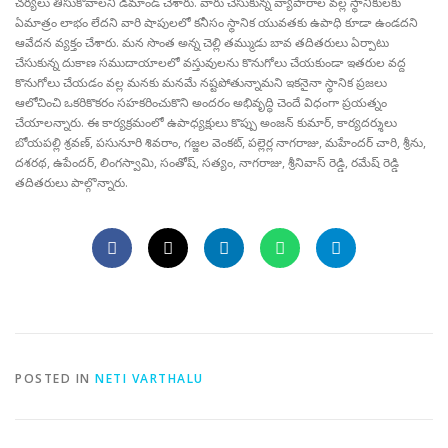
చర్యలు తీసుకోవాలని డిమాండ్ చేశారు. వారు చేసుకున్న వ్యాపారాల వల్ల స్థానికులకు
ఏమాత్రం లాభం లేదని వారి షాపులలో కనీసం స్థానిక యువతకు ఉపాధి కూడా ఉండదని
ఆవేదన వ్యక్తం చేశారు. మన సొంత అన్న చెల్లి తమ్ముడు బావ తదితరులు ఏర్పాటు
చేసుకున్న దుకాణ సముదాయాలలో వస్తువులను కొనుగోలు చేయకుండా ఇతరుల వద్ద
కొనుగోలు చేయడం వల్ల మనకు మనమే నష్టపోతున్నామని ఇకనైనా స్థానిక ప్రజలు
ఆలోచించి ఒకరికొకరం సహకరించుకొని అందరం అభివృద్ధి చెందే విధంగా ప్రయత్నం
చేయాలన్నారు. ఈ కార్యక్రమంలో ఉపాధ్యక్షులు కొప్పు అంజన్ కుమార్, కార్యదర్శులు
బోయపల్లి శ్రవణ్, పసునూరి శివరాం, గజ్జల వెంకట్, పల్లెర్ల నాగరాజు, మహేందర్ చారి, శ్రీను,
దశరథ, ఉపేందర్, లింగస్వామి, సంతోష్, సత్యం, నాగరాజు, శ్రీనివాస్ రెడ్డి, రమేష్ రెడ్డి
తదితరులు పాల్గొన్నారు.
POSTED IN
NETI VARTHALU