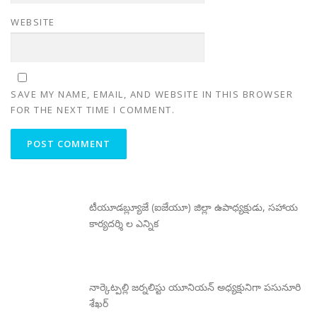
WEBSITE
SAVE MY NAME, EMAIL, AND WEBSITE IN THIS BROWSER
FOR THE NEXT TIME I COMMENT.
టీయూడబ్ల్యూజే (ఐజేయూ) జిల్లా ఉపాధ్యక్షుడు, సహాయ
కార్యదర్శి ల ఎన్నిక
నార్కెట్పల్లి జర్నలిస్టు యూనియన్ అధ్యక్షునిగా పసునూరి
శేఖర్