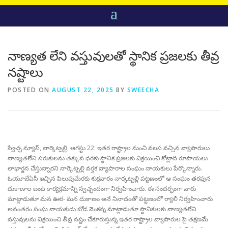
నాణ్యత లేని వస్తువులతో స్థానిక ప్రజలకు తీవ్ర
నష్టాలు
POSTED ON
AUGUST 22, 2025
BY
SWEECHA
స్వేచ్ఛ న్యూస్, నార్కెట్పల్లి, ఆగస్టు 22: ఇతర రాష్ట్రాల నుంచి వలస వచ్చిన వ్యాపారులు
నాణ్యతలేని సరుకులను తక్కువ ధరకు స్థానిక ప్రజలకు విక్రయించి కోట్లాది రూపాయలు
లాభార్జన చేస్తున్నారని నార్కెట్పల్లి వర్తక వ్యాపారాల సంఘం నాయకులు పేర్కొన్నారు.
ఓయూజేఏసీ ఇచ్చిన పిలుపుమేరకు శుక్రవారం నార్కట్పల్లి పట్టణంలో ఆ సంఘం తరఫున
దుకాణాల బంద్ కార్యక్రమాన్ని స్వచ్ఛందంగా నిర్వహించారు. ఈ సందర్భంగా వారు
మాట్లాడుతూ మన ఊర- మన దుకాణం అనే నినాదంతో పట్టణంలో ర్యాలీ నిర్వహించారు
అనంతరం సంఘ నాయకుడు బోడ వెంకన్న మాట్లాడుతూ స్థానికులకు నాణ్యతలేని
వస్తువులను విక్రయించి తీవ్ర నష్టం చేకూరుస్తున్న ఇతర రాష్ట్రాల వ్యాపారుల పై తక్షణమే