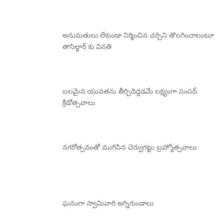
అనుమతులు లేకుండా నిర్మించిన చర్చిని తొలగించాలంటూ
తాసిల్దార్ కు వినతి
బలమైన యువతను తీర్చిదిద్దడమే లక్ష్యంగా సంసద్
క్రీడోత్సవాలు
నగరోత్సవంతో ముగిసిన చెర్వుగట్టు బ్రహ్మోత్సవాలు
ఘనంగా స్వామివారి అగ్నిగుండాలు