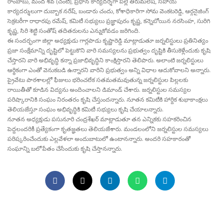
రాంబాబు, మంద శివ (చంటి), ప్రధాన కార్యదర్శిగా పల్లె తిరుమలేష్, సహాయ
కార్యదర్శులుగా దుబ్బాక నరేష్, బండారు చందు, కోశాధికారిగా సోమ వెంకటరెడ్డి, ఆర్గనైజింగ్
సెక్రటరీగా రాధారపు రమేష్, కమిటీ సభ్యులు ప్రజ్ఞాపురం కృష్ణ, కన్నెబోయిన నరసింహ, సురిగి
కృష్ణ, సిరి శెట్టి సంతోష్ తదితరులను ఎన్నుకోవడం జరిగింది.
ఈ సందర్భంగా జిల్లా అధ్యక్షుడు గార్లపాడు కృష్ణారెడ్డి మాట్లాడుతూ జర్నలిస్టులు ప్రతినిత్యం
ప్రజా సంక్షేమాన్ని దృష్టిలో పెట్టుకొని వారి సమస్యలను ప్రభుత్వం దృష్టికి తీసుకెళ్లేందుకు కృషి
చేస్తారని వారి అభివృద్ధి కన్నా ప్రజాభివృద్ధిని కాంక్షిస్తారని తెలిపారు. అలాంటి జర్నలిస్టులు
ఆర్థికంగా ఎంతో వెనుకబడి ఉన్నారని వారిని ప్రభుత్వం అన్ని విధాల ఆదుకోవాలని అన్నారు.
ప్రైవేటు పాఠశాలల్లో ఫీజులు భరించలేక సతమతమవుతున్న జర్నలిస్టుల పిల్లలకు
రాయితీతో కూడిన విద్యను అందించాలని డిమాండ్ చేశారు. జర్నలిస్టుల సమస్యల
పరిష్కారానికి సంఘం నిరంతరం కృషి చేస్తుందన్నారు. నూతన కమిటీకి హార్దిక శుభాకాంక్షలు
తెలియజేస్తూ సంఘం అభివృద్ధికి కమిటీ సభ్యులు కృషి చేయాలన్నారు.
నూతన అధ్యక్షుడు పసునూరి చంద్రశేఖర్ మాట్లాడుతూ తన ఎన్నికకు సహకరించిన
పెద్దలందరికీ ప్రత్యేకంగా కృతజ్ఞతలు తెలియజేశారు. మండలంలోని జర్నలిస్టుల సమస్యలు
పరిష్కరించేందుకు ఎల్లవేళలా అందుబాటులో ఉంటానన్నారు. అందరి సహకారంతో
సంఘాన్ని బలోపేతం చేసేందుకు కృషి చేస్తానన్నారు.