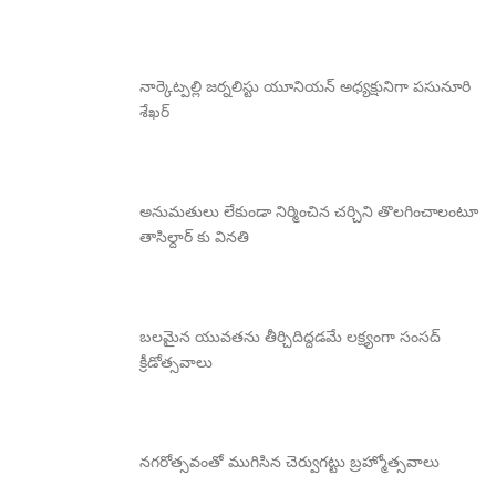
నార్కెట్పల్లి జర్నలిస్టు యూనియన్ అధ్యక్షునిగా పసునూరి
శేఖర్
అనుమతులు లేకుండా నిర్మించిన చర్చిని తొలగించాలంటూ
తాసిల్దార్ కు వినతి
బలమైన యువతను తీర్చిదిద్దడమే లక్ష్యంగా సంసద్
క్రీడోత్సవాలు
నగరోత్సవంతో ముగిసిన చెర్వుగట్టు బ్రహ్మోత్సవాలు