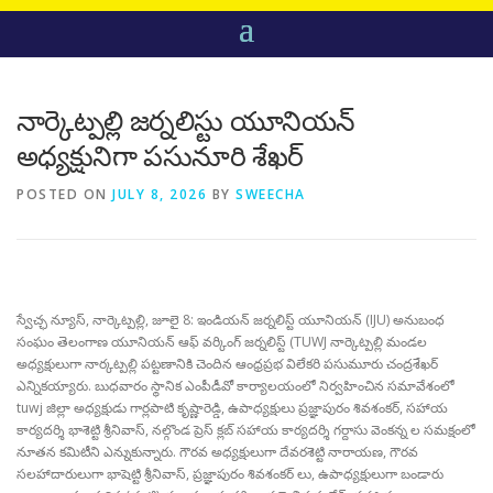
నార్కెట్పల్లి జర్నలిస్టు యూనియన్
అధ్యక్షునిగా పసునూరి శేఖర్
POSTED ON
JULY 8, 2026
BY
SWEECHA
స్వేచ్ఛ న్యూస్, నార్కెట్పల్లి, జూలై 8: ఇండియన్ జర్నలిస్ట్ యూనియన్ (IJU) అనుబంధ
సంఘం తెలంగాణ యూనియన్ ఆఫ్ వర్కింగ్ జర్నలిస్ట్ (TUWJ నార్కెట్పల్లి మండల
అధ్యక్షులుగా నార్కట్పల్లి పట్టణానికి చెందిన ఆంధ్రప్రభ విలేకరి పసుమూరు చంద్రశేఖర్
ఎన్నికయ్యారు. బుధవారం స్థానిక ఎంపీడీవో కార్యాలయంలో నిర్వహించిన సమావేశంలో
tuwj జిల్లా అధ్యక్షుడు గార్లపాటి కృష్ణారెడ్డి, ఉపాధ్యక్షులు ప్రజ్ఞాపురం శివశంకర్, సహాయ
కార్యదర్శి భాశెట్టి శ్రీనివాస్, నల్గొండ ప్రెస్ క్లబ్ సహాయ కార్యదర్శి గర్దాసు వెంకన్న ల సమక్షంలో
నూతన కమిటీని ఎన్నుకున్నారు. గౌరవ అధ్యక్షులుగా దేవరశెట్టి నారాయణ, గౌరవ
సలహాదారులుగా భాషెట్టి శ్రీనివాస్, ప్రజ్ఞాపురం శివశంకర్ లు, ఉపాధ్యక్షులుగా బండారు