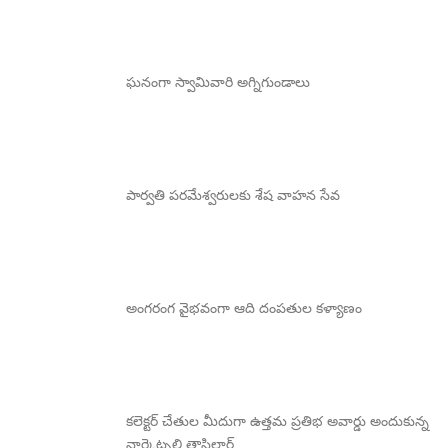
ఘనంగా స్వామివారి అగ్నిగుండాలు
పార్వతి పరమేశ్వరులకు శేష వాహన సేవ
అంగరంగ వైభవంగా ఆది దంపతుల కళ్యాణం
కలెక్టర్ చేతుల మీదుగా ఉత్తమ ప్రతిభ అవార్డు అందుకున్న
నార్కెట్పల్లి తాసిల్దార్