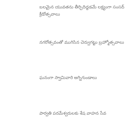
బలమైన యువతను తీర్చిదిద్దడమే లక్ష్యంగా సంసద్
క్రీడోత్సవాలు
నగరోత్సవంతో ముగిసిన చెర్వుగట్టు బ్రహ్మోత్సవాలు
ఘనంగా స్వామివారి అగ్నిగుండాలు
పార్వతి పరమేశ్వరులకు శేష వాహన సేవ