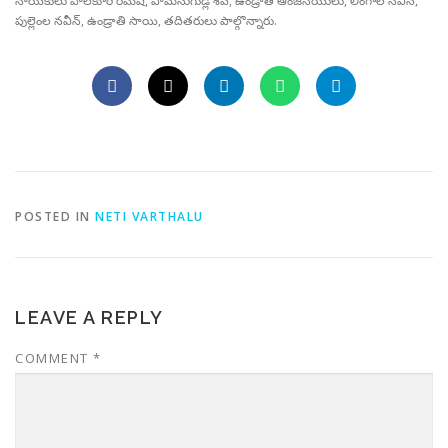
నాయకులు పాలకూరి రమేష్, పామనుగుడ్ల శివ, ఉండ్రాతి ఆంజనేయులు, లింగాల నవీన్,
పుల్లెంల నవీన్, ఉండ్రాతి సాయి, తదితరులు పాల్గొన్నారు.
POSTED IN
NETI VARTHALU
LEAVE A REPLY
COMMENT
*