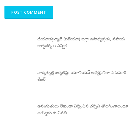
టీయూడబ్ల్యూజే (ఐజేయూ) జిల్లా ఉపాధ్యక్షుడు, సహాయ
కార్యదర్శి ల ఎన్నిక
నార్కెట్పల్లి జర్నలిస్టు యూనియన్ అధ్యక్షునిగా పసునూరి
శేఖర్
అనుమతులు లేకుండా నిర్మించిన చర్చిని తొలగించాలంటూ
తాసిల్దార్ కు వినతి