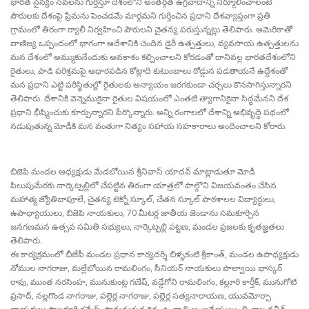
భారత సైన్యం సేవలను గుర్తిస్తూ దేశంలోని అంతర్గత ఉగ్రవాదాన్ని నిర్మూలించాలంటే
పౌరులకు దేశంపై ప్రేమను పెంచడమే మార్గమని గుర్తించిన ప్రధాని దేశవ్యాప్తంగా ప్రతి
గ్రామంలో తిరంగా ర్యాలీ నిర్వహించి పౌరులని చైతన్య పరుస్తున్నట్లు తెలిపారు. అమెరికాతో
వాణిజ్య ఒప్పందంలో భాగంగా ఆదేశానికి చెందిన డైరీ ఉత్పత్తులు, వ్యవసాయ ఉత్పత్తులను
మన దేశంలో అమ్ముకునేందుకు అవకాశం కల్పించాలని కోరడంతో దానివల్ల భారతదేశంలోని
రైతులు, పాడి పరిశ్రమపై ఆధారపడిన కోట్లాది కుటుంబాలు రోడ్డున పడతాయనే ఉద్దేశంతో
మన ప్రధాని ఎట్టి పరిస్థితుల్లో రైతులకు అన్యాయం జరగకుండా చర్చలు కొనసాగిస్తున్నారని
తెలిపారు. దేశానికి వెన్నెముకైనా రైతుల విషయంలో ఎంతటి త్యాగానికైనా సిద్ధమేనని దేశ
ప్రధాని భీష్మించుకు కూర్చున్నారని పేర్కొన్నారు. అన్ని రంగాలలో దేశాన్ని అభివృద్ధి పథంలో
నడుపుతున్న మోడీకి మన వంతుగా నిత్యం సహాయ సహకారాలు అందించాలని కోరారు.
బిజెపి మండల అధ్యక్షుడు మేడబోయిన శ్రీనివాస్ యాదవ్ మాట్లాడుతూ మోడీ
పిలుపుమేరకు నార్కెట్పల్లిలో చేపట్టిన తిరంగా యాత్రలో పాల్గొని విజయవంతం చేసిన
మహాత్మ జ్యోతిబాపూలే, చైతన్య టెక్నో స్కూల్, చేతన స్కూల్ పాఠశాలల విద్యార్థులు,
ఉపాధ్యాయులు, బిజెపి నాయకులు, 70 మీటర్ల జాతీయ జెండాను సమకూర్చిన
జనగణమన ఉత్సవ సమితి సభ్యులు, నార్కెట్పల్లి పట్టణ, మండల ప్రజలకు కృతజ్ఞతలు
తెలిపారు.
ఈ కార్యక్రమంలో బీజేపీ మండల ప్రధాన కార్యదర్శి బిళ్ళకంటి శ్రీకాంత్, మండల ఉపాధ్యక్షుడు
నోముల నాగరాజు, మల్లేబోయిన రామలింగం, సీనియర్ నాయకులు పాల్వాయి భాస్కర్
రావు, ముంత నరసింహ, మునుకుంట్ల గణేష్, వడ్డేగోని రామలింగం, కల్లూరి కార్తీక్, మునుగోటి
ప్రసాద్, నల్లగొండ నాగరాజు, పల్లెర్ల నాగరాజు, పల్లెర్ల సత్యనారాయణ, యువమోర్చా