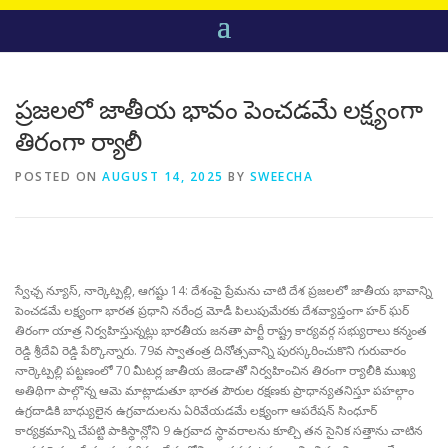
ప్రజలలో జాతీయ భావం పెంచడమే లక్ష్యంగా
తిరంగా ర్యాలీ
POSTED ON
AUGUST 14, 2025
BY
SWEECHA
స్వేఛ్చ న్యూస్, నార్కెట్పల్లి, ఆగష్టు 14: దేశంపై ప్రేమను చాటి దేశ ప్రజలలో జాతీయ భావాన్ని
పెంచడమే లక్ష్యంగా భారత ప్రధాని నరేంద్ర మోడీ పిలుపుమేరకు దేశవ్యాప్తంగా హర్ ఘర్
తిరంగా యాత్ర నిర్వహిస్తున్నట్లు భారతీయ జనతా పార్టీ రాష్ట్ర కార్యవర్గ సభ్యురాలు కన్మంత
రెడ్డి శ్రీదేవి రెడ్డి పేర్కొన్నారు. 79వ స్వాతంత్ర దినోత్సవాన్ని పురస్కరించుకొని గురువారం
నార్కెట్పల్లి పట్టణంలో 70 మీటర్ల జాతీయ జెండాతో నిర్వహించిన తిరంగా ర్యాలీకి ముఖ్య
అతిథిగా పాల్గొన్న ఆమె మాట్లాడుతూ భారత పౌరుల రక్షణకు ప్రాధాన్యతనిస్తూ పహల్గాం
ఉగ్రదాడికి బాధ్యులైన ఉగ్రవాదులను ఏరివేయడమే లక్ష్యంగా ఆపరేషన్ సింధూర్
కార్యక్రమాన్ని చేపట్టి పాకిస్థాన్లోని 9 ఉగ్రవాద స్థావరాలను కూల్చి తన సైనిక సత్తాను చాటిన