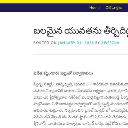
Home
నేటి వార్తలు
బలమైన యువతను తీర్చిదిద్దడ
POSTED ON
JANUARY 31, 2026
BY
SWEECHA
విజేత కట్టంగూరు జట్టుతో నిర్వాహకులు
స్వేచ్ఛ న్యూస్, నార్కెట్పల్లి, జనవరి 31: శారీరకంగా మానసి
సమాజ నిర్మాణానికి బాటలు వేయడమే లక్ష్యంగా భారత ప్రధాని నర
2025-26 క్రీడోత్సవాల నకిరేకల్ ఇంచార్జి పజ్జురి వెంకటరెడ్డి 
పార్లమెంటు నియోజకవర్గం ఆధ్వర్యంలో నార్కెట్పల్లి మండలంలోని 
తెలిపారు. శుక్రవారం నిర్వహించిన ఫైనల్ మ్యాచ్ లో రామన్నప
నిలిచిందని వెల్లంకి టీం రెండవ స్థానం లో నిలిచిందని తెలిపార
శ్రీనివాస్, నాయకులు పాల్వాయి భాస్కర్ రావు, వడ్డే గోని రామ