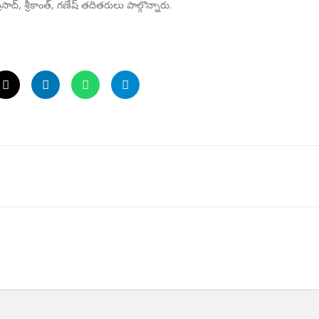
రసాద్, శ్రీకాంత్, గణేష్ తదితరులు పాల్గొన్నారు.