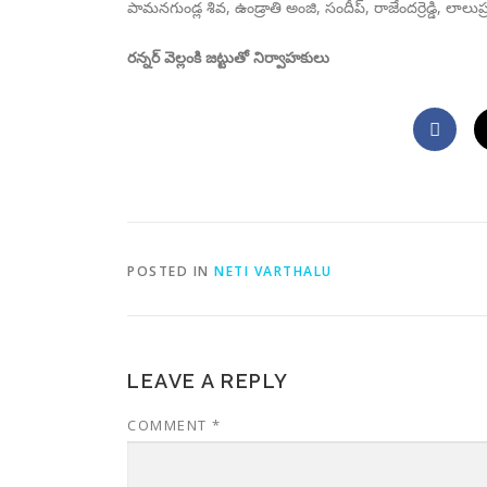
పామనగుండ్ల శివ, ఉండ్రాతి అంజి, సందీప్, రాజేందర్రెడ్డి, లాలుప్
రన్నర్ వెల్లంకి జట్టుతో నిర్వాహకులు
POSTED IN
NETI VARTHALU
LEAVE A REPLY
COMMENT
*