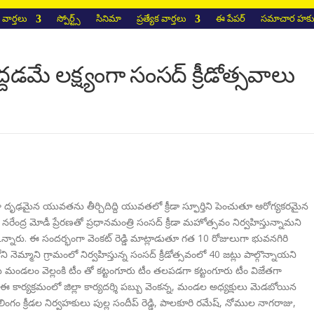
వార్తలు
స్పోర్ట్స్
సినిమా
ప్రత్యేక వార్తలు
ఈ పేపర్
సమాచార హక్కు
మే లక్ష్యంగా సంసద్ క్రీడోత్సవాలు
కంగా దృఢమైన యువతను తీర్చిదిద్ది యువతలో క్రీడా స్ఫూర్తిని పెంచుతూ ఆరోగ్యకరమైన
ేంద్ర మోడీ ప్రేరణతో ప్రధానమంత్రి సంసద్ క్రీడా మహోత్సవం నిర్వహిస్తున్నామని
పేర్కొన్నారు. ఈ సందర్భంగా వెంకట్ రెడ్డి మాట్లాడుతూ గత 10 రోజులుగా భువనగిరి
నెమ్మాని గ్రామంలో నిర్వహిస్తున్న సంసద్ క్రీడోత్సవంలో 40 జట్లు పాల్గొన్నాయని
ేట మండలం వెల్లంకి టీం తో కట్టంగూరు టీం తలపడగా కట్టంగూరు టీం విజేతగా
ు. ఈ కార్యక్రమంలో జిల్లా కార్యదర్శి పబ్బు వెంకన్న, మండల అధ్యక్షులు మెడబోయిన
లింగం క్రీడల నిర్వహకులు పుల్ల సందీప్ రెడ్డి, పాలకూరి రమేష్, నోముల నాగరాజు,