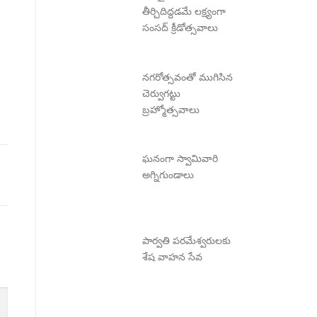
తీర్చిదిద్దడమే లక్ష్యంగా
సంసద్ క్రీడోత్సవాలు
నగరోత్సవంతో ముగిసిన
చెర్వుగట్టు
బ్రహ్మోత్సవాలు
ఘనంగా స్వామివారి
అగ్నిగుండాలు
పార్వతి పరమేశ్వరులకు
శేష వాహన సేవ