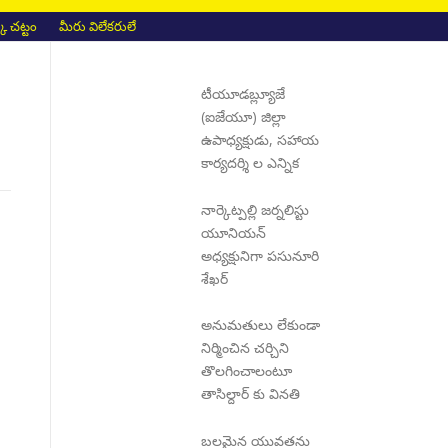
 చట్టం
మీరు విలేకరులే
టీయూడబ్ల్యూజే
(ఐజేయూ) జిల్లా
ఉపాధ్యక్షుడు, సహాయ
కార్యదర్శి ల ఎన్నిక
నార్కెట్పల్లి జర్నలిస్టు
యూనియన్
అధ్యక్షునిగా పసునూరి
శేఖర్
అనుమతులు లేకుండా
నిర్మించిన చర్చిని
తొలగించాలంటూ
తాసిల్దార్ కు వినతి
బలమైన యువతను