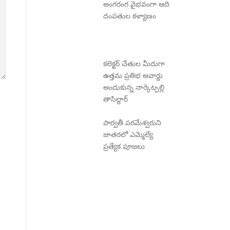
అంగరంగ వైభవంగా ఆది
దంపతుల కళ్యాణం
కలెక్టర్ చేతుల మీదుగా
ఉత్తమ ప్రతిభ అవార్డు
అందుకున్న నార్కెట్పల్లి
తాసిల్దార్
పార్వతీ పరమేశ్వరుని
జాతరలో ఎమ్మెల్యే
ప్రత్యేక పూజలు