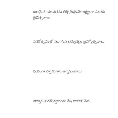
బలమైన యువతను తీర్చిదిద్దడమే లక్ష్యంగా సంసద్
క్రీడోత్సవాలు
నగరోత్సవంతో ముగిసిన చెర్వుగట్టు బ్రహ్మోత్సవాలు
ఘనంగా స్వామివారి అగ్నిగుండాలు
పార్వతి పరమేశ్వరులకు శేష వాహన సేవ