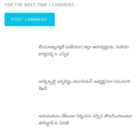
FOR THE NEXT TIME I COMMENT.
టీయూడబ్ల్యూజే (ఐజేయూ) జిల్లా ఉపాధ్యక్షుడు, సహాయ
కార్యదర్శి ల ఎన్నిక
నార్కెట్పల్లి జర్నలిస్టు యూనియన్ అధ్యక్షునిగా పసునూరి
శేఖర్
అనుమతులు లేకుండా నిర్మించిన చర్చిని తొలగించాలంటూ
తాసిల్దార్ కు వినతి