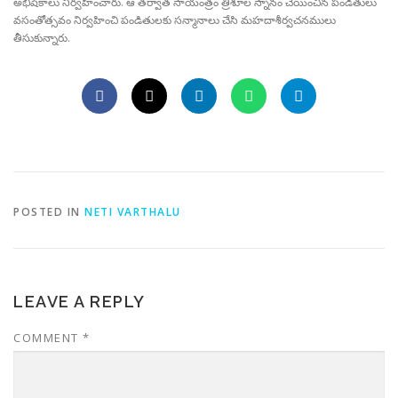
అభిషేకాలు నిర్వహించారు. ఆ తర్వాత సాయంత్రం త్రిశూల స్నానం చేయించిన పండితులు
వసంతోత్సవం నిర్వహించి పండితులకు సన్మానాలు చేసి మహదాశీర్వచనములు
తీసుకున్నారు.
POSTED IN
NETI VARTHALU
LEAVE A REPLY
COMMENT
*