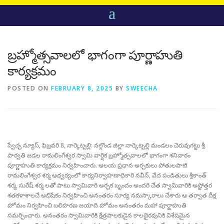
బ్రహ్మోత్సవాలలో భాగంగా పూర్ణాహుతి
కార్యక్రమం
POSTED ON
FEBRUARY 8, 2025
BY
SWEECHA
స్వేచ్ఛ న్యూస్, ఫిబ్రవరి 8, నార్కెట్పల్లి: నల్గొండ జిల్లా నార్కెట్పల్లి మండలం చెరువుగట్టు శ్రీ
పార్వతి జడల రామలింగేశ్వర స్వామి వార్షిక బ్రహ్మోత్సవాలలో భాగంగా శనివారం
పూర్ణాహుతి కార్యక్రమం నిర్వహించారు. ఆలయ ప్రధాన అర్చకులు పోతులపాటి
రామలింగేశ్వర శర్మ ఆధ్వర్యంలో కార్యనిర్వాహణాధికారి నవీన్, వేద పండితులు శ్రీకాంత్
శర్మ, సురేష్ శర్మ లతో పాటు స్వామివారి అర్చక బృందం అందరి చేత స్వామివారికి అష్టోత్తర
శతకళాశాలచే అభిషేకం నిర్వహించి అనంతరం సూర్య నమస్కారాలు చేశారు ఆ తర్వాత దీక్ష
హోమం నిర్వహించి బలిహరణ జయాది హోమం అనంతరం మహా పూర్ణాహుతి
సమర్పించారు. అనంతరం స్వామివారికి క్షేత్రపాలకుడైన కాలభైరవునికి విశేషమైన