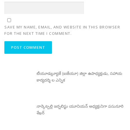
SAVE MY NAME, EMAIL, AND WEBSITE IN THIS BROWSER
FOR THE NEXT TIME I COMMENT.
టీయూడబ్ల్యూజే (ఐజేయూ) జిల్లా ఉపాధ్యక్షుడు, సహాయ
కార్యదర్శి ల ఎన్నిక
నార్కెట్పల్లి జర్నలిస్టు యూనియన్ అధ్యక్షునిగా పసునూరి
శేఖర్