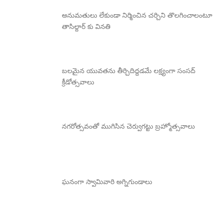
అనుమతులు లేకుండా నిర్మించిన చర్చిని తొలగించాలంటూ
తాసిల్దార్ కు వినతి
బలమైన యువతను తీర్చిదిద్దడమే లక్ష్యంగా సంసద్
క్రీడోత్సవాలు
నగరోత్సవంతో ముగిసిన చెర్వుగట్టు బ్రహ్మోత్సవాలు
ఘనంగా స్వామివారి అగ్నిగుండాలు