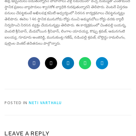
తీవ్ర ఇబ్బందులు పడుతున్నారని వాహనాలు వెళ్లే సమయంలో వచ్చే దుమ్ముతో ఎంతోమంది
స్థానిక ప్రజలు వ్యాపారులు శ్వాసకోశ వ్యాధికి గురవుతున్నారని తెలిపారు. వెంటనే విస్తరణ
పనులు చేపట్టకుంటే అఖిలపక్ష కమిటీ ఆధ్వర్యంలో నిరసన కార్యక్రమాలు చేపట్టనున్నట్లు
తెలిపారు. ఈనెల 14న స్థానిక మునుగోడు రోడ్డు నుంచి అమ్మనబోలు రోడ్డు వరకు ర్యాలీ
నిర్వహించి నిరసన వ్యక్తం చేయనున్నట్లు తెలిపారు. ఈ కార్యక్రమంలో చింతపల్లి బయన్న,
వెంపటి శ్రీనివాస్, మేడబోయిన శ్రీనివాస్, లింగాల యాదయ్య, కొప్పు శ్రవణ్, ఆమనగంటి
ఐలయ్య, గూడూరు అంజిరెడ్డి, మునుకుంట్ల గణేష్, నడింపల్లి శ్రవణ్, బొల్లెద్దు రామలింగం,
పుల్లెంల వెంకట్ తదితరులు పాల్గొన్నారు.
POSTED IN
NETI VARTHALU
LEAVE A REPLY