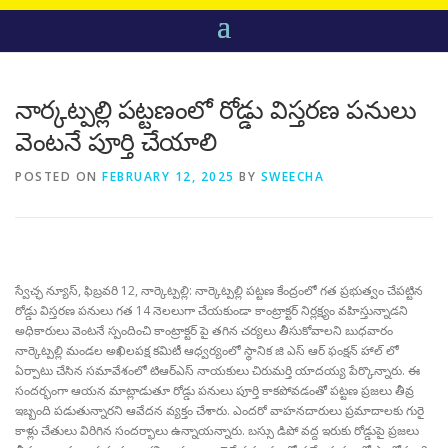
నార్కట్పల్లి పట్టణంలో రోడ్డు విస్తరణ పనులు
వెంటనే పూర్తి చేయాలి
POSTED ON
FEBRUARY 12, 2025
BY
SWEECHA
స్వేచ్ఛ న్యూస్, ఫిబ్రవరి 12, నార్కెట్పల్లి: నార్కెట్పల్లి పట్టణ కేంద్రంలో గత ప్రభుత్వం చేపట్టిన
రోడ్డు విస్తరణ పనులు గత 14 నెలలుగా చేయకుండా కాంట్రాక్టర్ నిర్లక్ష్యం వహిస్తున్నాడని
అధికారులు వెంటనే స్పందించి కాంట్రాక్టర్ పై తగిన చర్యలు తీసుకోవాలని బుధవారం
నార్కెట్పల్లి మండల అఖిలపక్ష కమిటీ ఆధ్వర్యంలో స్థానిక జి ఎస్ ఆర్ ఫంక్షన్ హాల్ లో
ఏర్పాటు చేసిన సమావేశంలో టిఆర్ఎస్ నాయకులు చిరుమర్తి యాదయ్య పేర్కొన్నారు. ఈ
సందర్భంగా ఆయన మాట్లాడుతూ రోడ్డు పనులు పూర్తి కాకపోవడంతో పట్టణ ప్రజలు తీవ్ర
ఇబ్బంది పడుతున్నారని ఆవేదన వ్యక్తం చేశారు. ఎందరో వాహనదారులు ప్రమాదాలకు గురై
కాళ్లు చేతులు విరిగిన సందర్భాలు ఉన్నాయన్నారు. బస్సు డిపో వద్ద ఇరుకు రోడ్డుపై ప్రజలు