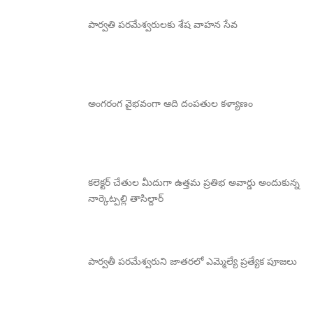
పార్వతి పరమేశ్వరులకు శేష వాహన సేవ
అంగరంగ వైభవంగా ఆది దంపతుల కళ్యాణం
కలెక్టర్ చేతుల మీదుగా ఉత్తమ ప్రతిభ అవార్డు అందుకున్న
నార్కెట్పల్లి తాసిల్దార్
పార్వతీ పరమేశ్వరుని జాతరలో ఎమ్మెల్యే ప్రత్యేక పూజలు