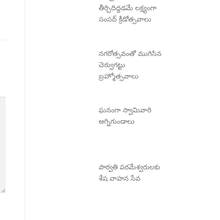
తీర్చిదిద్దడమే లక్ష్యంగా
సంసద్ క్రీడోత్సవాలు
నగరోత్సవంతో ముగిసిన
చెర్వుగట్టు
బ్రహ్మోత్సవాలు
ఘనంగా స్వామివారి
అగ్నిగుండాలు
పార్వతి పరమేశ్వరులకు
శేష వాహన సేవ