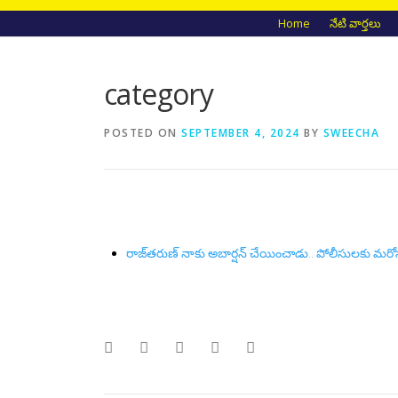
Home
నేటి వార్తలు
category
POSTED ON
SEPTEMBER 4, 2024
BY
SWEECHA
రాజ్‌తరుణ్ నాకు అబార్షన్ చేయించాడు.. పోలీసులకు మరోస