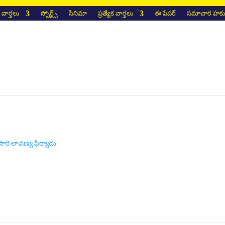
వార్తలు
స్పోర్ట్స్
సినిమా
ప్రత్యేక వార్తలు
ఈ పేపర్
సమాచార హక్కు
ారి లావణ్య ఫిర్యాదు