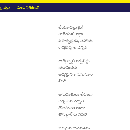
 చట్టం
మీరు విలేకరులే
టీయూడబ్ల్యూజే
(ఐజేయూ) జిల్లా
ఉపాధ్యక్షుడు, సహాయ
కార్యదర్శి ల ఎన్నిక
నార్కెట్పల్లి జర్నలిస్టు
యూనియన్
అధ్యక్షునిగా పసునూరి
శేఖర్
అనుమతులు లేకుండా
నిర్మించిన చర్చిని
తొలగించాలంటూ
తాసిల్దార్ కు వినతి
బలమైన యువతను